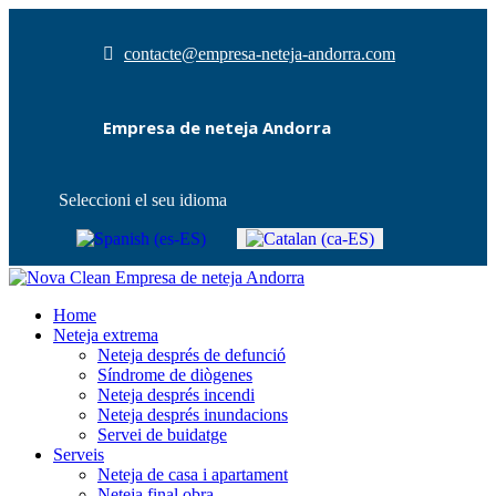
contacte@empresa-neteja-andorra.com
Empresa de neteja Andorra
Seleccioni el seu idioma
Home
Neteja extrema
Neteja després de defunció
Síndrome de diògenes
Neteja després incendi
Neteja després inundacions
Servei de buidatge
Serveis
Neteja de casa i apartament
Neteja final obra