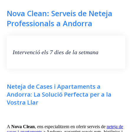
Nova Clean: Serveis de Neteja
Professionals a Andorra
Intervenció els 7 dies de la setmana
Neteja de Cases i Apartaments a
Andorra: La Solució Perfecta per a la
Vostra Llar
A
Nova Clean
, ens especialitzem en oferir serveis de
neteja de
cases i apartaments
a Andorra, garantint espais nets, higiènics i